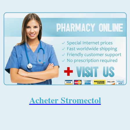
stromectol
Acheter Stromectol sans
ordonnance
Vous cherchez un moyen d'
acheter
du
Stromectol
(Ivermectine) en ligne sans ordonnance? Cherchez pas
plus loin! Nous offrons les meilleurs prix et la
meilleure qualité sur tous nos produits.
Stromectol
est
un médicament antiparasitaire qui est utilisé pour
Acheter Stromectol
traiter une variété d'infections parasitaires, y compris
les ascaris, les ankylostomes et les trichocéphales. Il est
également utilisé pour traiter la gale et les poux. Il agit
en tuant les parasites qui causent l'infection. Lors de
l'achat de
Stromectol
en ligne, il est important de