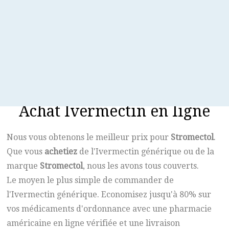
directement sur la peau.
Comment fonctionne-t-il ?
Le
Stromectol
tue les acariens en les paralysant et en
les faisant mourir par manque d'oxygène ou
d'exposition à la lumière.
Achat Ivermectin en ligne
Nous vous obtenons le meilleur prix pour
Stromectol
.
Que vous
achetiez
de l'Ivermectin générique ou de la
marque
Stromectol
, nous les avons tous couverts.
Le moyen le plus simple de commander de
l'Ivermectin générique. Economisez jusqu'à 80% sur
vos médicaments d'ordonnance avec une pharmacie
américaine en ligne vérifiée et une livraison